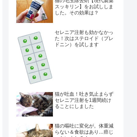
猫の毛玉除去剤【現代製薬
スッキリン】をお試ししま
した。その効果は？
セレニア注射も効かなかっ
た！次はステロイド（プレ
ドニン）を試します
猫が吐血！吐き気止まらず
セレニア注射を1週間続け
ることにしました
猫の嘔吐に変化が。体重減
らない＆食欲はあり…癌じ