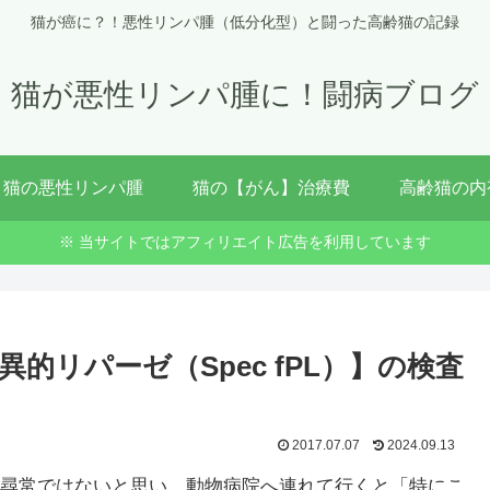
猫が癌に？！悪性リンパ腫（低分化型）と闘った高齢猫の記録
猫が悪性リンパ腫に！闘病ブログ
猫の悪性リンパ腫
猫の【がん】治療費
高齢猫の内
※ 当サイトではアフィリエイト広告を利用しています
的リパーゼ（Spec fPL）】の検査
2017.07.07
2024.09.13
尋常ではないと思い、動物病院へ連れて行くと「特にこ