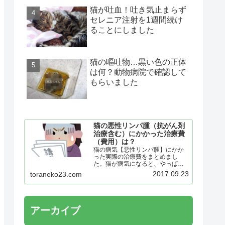
猫が吐血！吐き気止まらず
セレニア注射を1週間続け
ることにしました
猫の嘔吐物…黒い色の正体
は何？動物病院で確認して
もらいました
猫の悪性リンパ腫（抗がん剤
治療含む）にかかった治療費
（費用）は？
猫の病気【悪性リンパ腫】にかか
った実際の治療費をまとめまし
た。猫が病気になると、やっぱり
気になるのが治療費ですよね。同
2017.09.23
toraneko23.com
じ病気（悪性リンパ腫）でも、そ
の仔の個体差や病気の進行状況で
違ってきますが、一例として参考
になれば幸いです。
アーカイブ