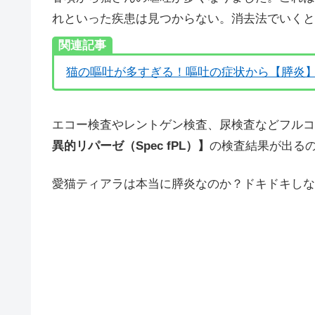
れといった疾患は見つからない。消去法でいくと
関連記事
猫の嘔吐が多すぎる！嘔吐の症状から【膵炎
エコー検査やレントゲン検査、尿検査などフルコ
異的リパーゼ（Spec fPL）】
の検査結果が出る
愛猫ティアラは本当に膵炎なのか？ドキドキしな