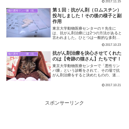
2017.11.15
ラの様子を見る限りでは、食欲もあるし
大丈夫そうですけど…やっぱり血液検査
第１回：抗がん剤（ロムスチン）
猫の悪性リンパ腫（抗がん剤治療）
ではっきりす...
投与しました！その後の様子と副
作用
東京大学動物医療センターのＹ先生に
は、抗がん剤治療には2つの方法があると
言われました。ひとつは一般的な多剤併
用療法、もうひとつは月一回の飲み薬に
2017.10.23
よるものです。注射が嫌いなティアラの
ことを考えて「飲み薬」の方をオススメ
抗がん剤治療を決心させてくれた
猫の悪性リンパ腫（抗がん剤治療）
されました。その薬は【ロ...
のは【奇跡の猫さん】たちです！
東京大学動物医療センターで「悪性リン
パ腫」という診断をされて、その場で抗
がん剤治療をすると決めたものの、迷い
はまだありました。抗がん剤といえば、
もう苦しむ姿しか思い浮かびません。人
2017.10.21
間の場合、ゲーゲー吐いたり脱毛したり
するじゃないですか。猫の...
スポンサーリンク