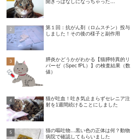
開きっぱなしになっちゃった…
第１回：抗がん剤（ロムスチン）投与
しました！その後の様子と副作用
膵炎かどうかがわかる【猫膵特異的リ
パーゼ（Spec fPL）】の検査結果（数
値）
猫が吐血！吐き気止まらずセレニア注
射を1週間続けることにしました
猫の嘔吐物…黒い色の正体は何？動物
病院で確認してもらいました