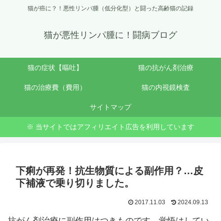
猫が癌に？！悪性リンパ腫（低分化型）と闘った高齢猫の記録
猫が悪性リンパ腫に！闘病ブログ
猫の症状【嘔吐】
猫の抗がん剤治療
猫の治療費（費用）
猫の内視鏡検査
サイトマップ
※ 当サイトではアフィリエイト広告を利用しています
下痢が再発！抗生物質による副作用？…皮
下補液で乗り切りました。
2017.11.03
2024.09.13
抗がん剤治療に副作用はつきものです。覚悟はしてい