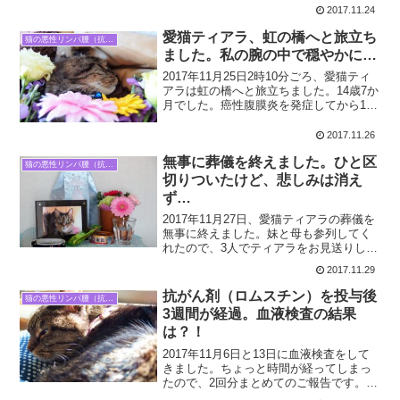
ごはんを見るだけで吐き気を催すみたい
2017.11.24
です。ティアラは「病院へ行きたくない
よ～」って顔をしていましたが、たぶん
愛猫ティアラ、虹の橋へと旅立ち
猫の悪性リンパ腫（抗がん剤治療）
また脱水しちゃっているの...
ました。私の腕の中で穏やかに…
2017年11月25日2時10分ごろ、愛猫ティ
アラは虹の橋へと旅立ちました。14歳7か
月でした。癌性腹膜炎を発症してから1週
間…あっという間の出来事です。ティア
ラが高齢になってきたこと、病気になっ
2017.11.26
たこと、いろいろ含めて【覚悟】はして
無事に葬儀を終えました。ひと区
いるつも...
猫の悪性リンパ腫（抗がん剤治療）
切りついたけど、悲しみは消え
ず…
2017年11月27日、愛猫ティアラの葬儀を
無事に終えました。妹と母も参列してく
れたので、3人でティアラをお見送りしま
した。最期の姿を写真に撮ってもよいと
2017.11.29
言われましたが…やっぱりやめました。
写真に残してしまうと、今この時の、こ
抗がん剤（ロムスチン）を投与後
猫の悪性リンパ腫（抗がん剤治療）
の悲しみを、何...
3週間が経過。血液検査の結果
は？！
2017年11月6日と13日に血液検査をして
きました。ちょっと時間が経ってしまっ
たので、2回分まとめてのご報告です。参
考 前回の血液検査結果はこちら↓ティア